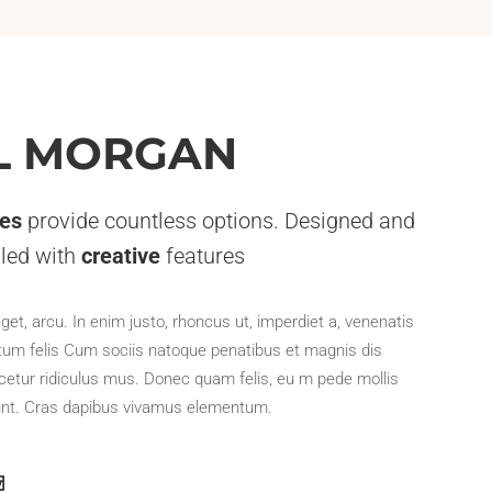
L MORGAN
des
provide countless options. Designed and
illed with
creative
features
eget, arcu. In enim justo, rhoncus ut, imperdiet a, venenatis
ictum felis Cum sociis natoque penatibus et magnis dis
cetur ridiculus mus. Donec quam felis, eu m pede mollis
dunt. Cras dapibus vivamus elementum.