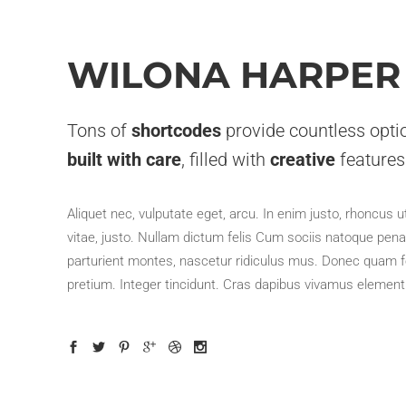
WILONA HARPER
Tons of
shortcodes
provide countless opti
built with care
, filled with
creative
features
Aliquet nec, vulputate eget, arcu. In enim justo, rhoncus u
vitae, justo. Nullam dictum felis Cum sociis natoque pena
parturient montes, nascetur ridiculus mus. Donec quam fe
pretium. Integer tincidunt. Cras dapibus vivamus elemen