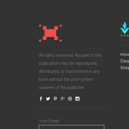
How
All rights reserved. No part of this
Des
publication may be reproduced,
Ste
distributed, or transmitted in any
form without the prior written
consent of the publisher.
Your Email