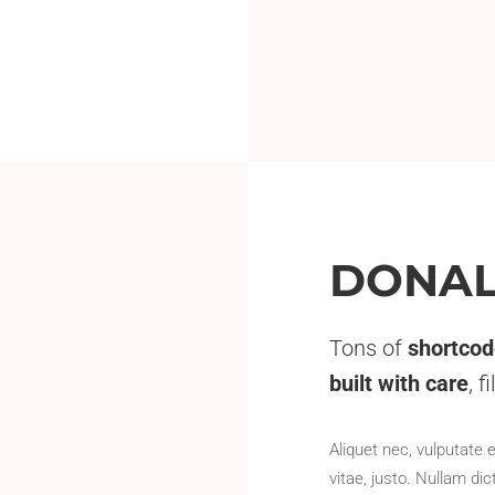
DONAL
Tons of
shortco
built with care
, f
Aliquet nec, vulputate 
vitae, justo. Nullam d