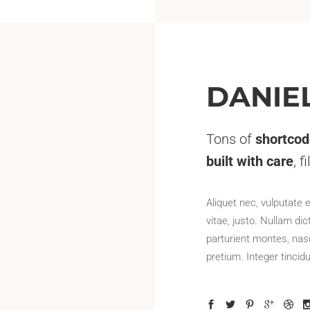
DANIE
Tons of
shortco
built with care
, f
Aliquet nec, vulputate 
vitae, justo. Nullam d
parturient montes, nas
pretium. Integer tinci