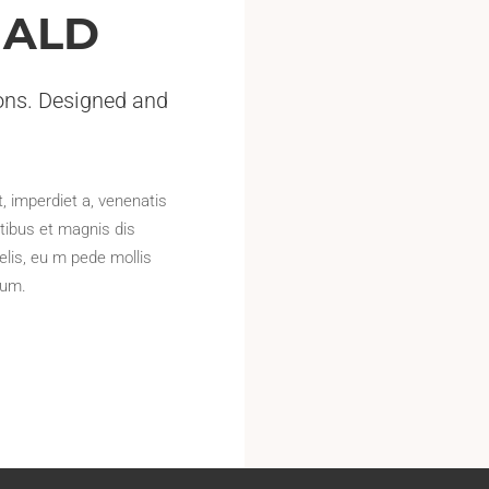
NALD
ons. Designed and
t, imperdiet a, venenatis
tibus et magnis dis
lis, eu m pede mollis
tum.