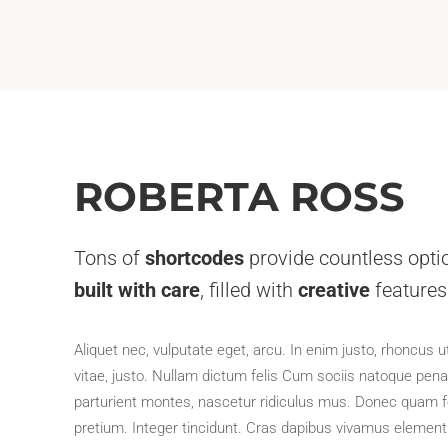
ROBERTA ROSS
Tons of
shortcodes
provide countless opti
built with care
, filled with
creative
features
Aliquet nec, vulputate eget, arcu. In enim justo, rhoncus u
vitae, justo. Nullam dictum felis Cum sociis natoque pena
parturient montes, nascetur ridiculus mus. Donec quam fe
pretium. Integer tincidunt. Cras dapibus vivamus elemen