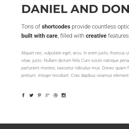
DANIEL AND DO
Tons of
shortcodes
provide countless opti
built with care
, filled with
creative
features
Aliquet nec, vulputate eget, arcu. In enim justo, rhoncus u
vitae, justo. Nullam dictum felis Cum sociis natoque pena
parturient montes, nascetur ridiculus mus. Donec quam fe
pretium. Integer tincidunt. Cras dapibus vivamus elemen