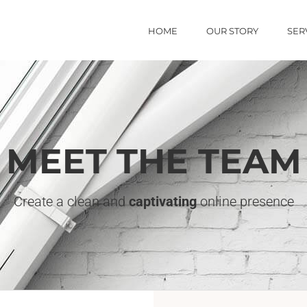
HOME
OUR STORY
SER
MEET THE TEAM
Create a clean and
captivating
online presence